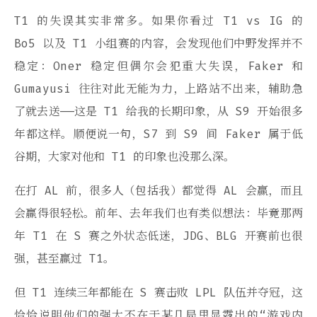
T1 的失误其实非常多。如果你看过 T1 vs IG 的
Bo5 以及 T1 小组赛的内容，会发现他们中野发挥并不
稳定：Oner 稳定但偶尔会犯重大失误，Faker 和
Gumayusi 往往对此无能为力，上路站不出来，辅助急
了就去送——这是 T1 给我的长期印象，从 S9 开始很多
年都这样。顺便说一句，S7 到 S9 间 Faker 属于低
谷期，大家对他和 T1 的印象也没那么深。
在打 AL 前，很多人（包括我）都觉得 AL 会赢，而且
会赢得很轻松。前年、去年我们也有类似想法：毕竟那两
年 T1 在 S 赛之外状态低迷，JDG、BLG 开赛前也很
强，甚至赢过 T1。
但 T1 连续三年都能在 S 赛击败 LPL 队伍并夺冠，这
恰恰说明他们的强大不在于某几局里显露出的“游戏内