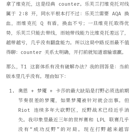
拿了维克托，这是经典 counter。乐芙兰打维克托对线
属于 2:8 开，同水平根本打不过：乐芙兰需要 AQA 换
血，而维克托 Q 有盾，换血不亏；一旦维克托取得优
势，乐芙兰只能去带线，而她带线能力比维克托差远了，
越带越亏，几乎没有翻盘能力。所以这局中路反而最不值
得聊：counter 关系太明确，开打前就知道谁输谁赢。
那么，T1 这套体系有没有破解办法？我的回答是：当前
版本里几乎没有。理由如下：
奥恩 + 梦魇 + 卡莎的最大缺陷是打野必须选前期
节奏很差的梦魇，如果梦魇被针对就会出事。但
Riot 连续多年大砍野区，反野战术已经近乎消
失。我印象里最近三年的世界赛和 LPL 联赛几乎
没有“成功反野”的对局。现在打野越来越容