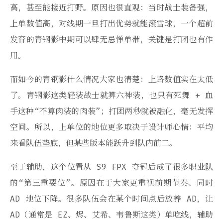
高，甚至能接近打野。原因也很直观：当时战士装备强，
上单数值高，对线期一旦打出优势就能滚雪球，一个超前
发育的青钢影中期可以肆无忌惮单带，关键是打团也有作
用。
而如今的青钢影什么情况大家也清楚：上路数值实在太低
了。青钢影这类轻装战士就算六神装，也只有死舞 + 血
手这种“不算肉装的肉装”；打团两秒就被融化，毫无发挥
空间。所以，上单位的地位更多取决于设计师心情：平均
来看队伍垫底，但某些版本能跃升到队内前二。
至于辅助，这个位置从 S9 FPX 夺冠后成了很多职业队
的“第三重要位”。原因在于大家更重视前期节奏、同时
AD 地位下降。很多队伍会在某个时间点后放养 AD，让
AD（通常是 EZ、烬、艾希、韦鲁斯这类）单吃线，辅助