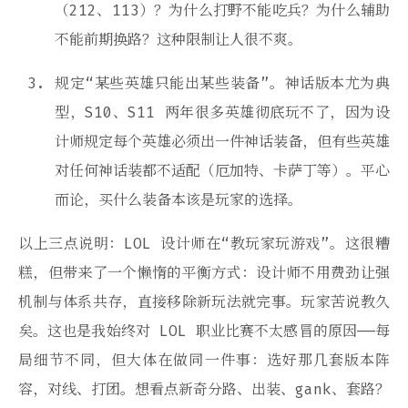
（212、113）？为什么打野不能吃兵？为什么辅助
不能前期换路？这种限制让人很不爽。
规定“某些英雄只能出某些装备”。神话版本尤为典
型，S10、S11 两年很多英雄彻底玩不了，因为设
计师规定每个英雄必须出一件神话装备，但有些英雄
对任何神话装都不适配（厄加特、卡萨丁等）。平心
而论，买什么装备本该是玩家的选择。
以上三点说明：LOL 设计师在“教玩家玩游戏”。这很糟
糕，但带来了一个懒惰的平衡方式：设计师不用费劲让强
机制与体系共存，直接移除新玩法就完事。玩家苦说教久
矣。这也是我始终对 LOL 职业比赛不太感冒的原因——每
局细节不同，但大体在做同一件事：选好那几套版本阵
容，对线、打团。想看点新奇分路、出装、gank、套路？