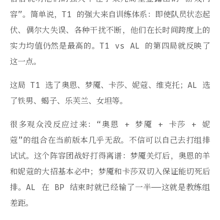
容”。简单说，T1 的强大来自训练体系：即使队员状态起
伏、偶尔大失误、各种干扰不断，他们在长时间跨度上的
实力均值仍然是最高的。T1 vs AL 的第四局就反映了
这一点。
这局 T1 选了奥恩、梦魇、卡莎、妮蔻、维克托；AL 选
了铁男、蝎子、乐芙兰、女坦等。
很多观众没反应过来：“奥恩 + 梦魇 + 卡莎 + 妮
蔻”的组合在当前版本几乎无敌。不信可以自己去打组排
试试。这个阵容团战好打得离谱：梦魇关灯后，奥恩的羊
和妮蔻的大招基本必中；梦魇和卡莎双切入保证能切死后
排。AL 在 BP 结束时就已经输了一半——这就是教练组
差距。