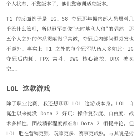
个人状态、不靠版本了，他们靠赛训适应版本。
T1 的反面例子是 IG。S8 夺冠那年据内部人员爆料几
乎没什么管理，所以冠军更像“天时地利人和”的偶然；那
五个人之外的体系贡献微乎其微，夺冠后内部问题频发也
不意外。事实上 T1 之外的每个冠军队伍大多如此：IG
夺冠后内耗、FPX 宫斗、DWG 核心被挖、DRX 被买
空……
LOL 这款游戏
除了职业比赛，我还想聊聊 LOL 这游戏本身。LOL 自
诞生以来就没 Dota 2 好玩：操作复杂度、自由度、战
术多样性、团战精彩程度都难和 Dota 2 相提并论。但
LOL 胜在营销更强、玩家更多、赛事更成熟。与其说是劣