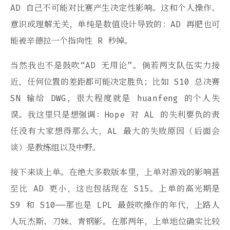
AD 自己不可能对比赛产生决定性影响。这和个人操作、
意识或理解无关，单纯是数值设计导致的：AD 再肥也可
能被辛德拉一个指向性 R 秒掉。
当然我也不是鼓吹“AD 无用论”。倘若两支队伍实力接
近，任何位置的差距都可能决定胜负；比如 S10 总决赛
SN 输给 DWG，很大程度就是 huanfeng 的个人失
误。我这里只是想强调：Hope 对 AL 的失利要负的责
任没有大家想得那么大，AL 最大的失败原因（后面会
谈）是教练组以及中野。
接下来谈上单。在绝大多数版本里，上单对游戏的影响甚
至比 AD 更小，这也包括现在 S15。上单的高光期是
S9 和 S10——那也是 LPL 最鼓吹操作的年代，上路人
人玩杰斯、刀妹、青钢影。在那两年，上单地位确实比较