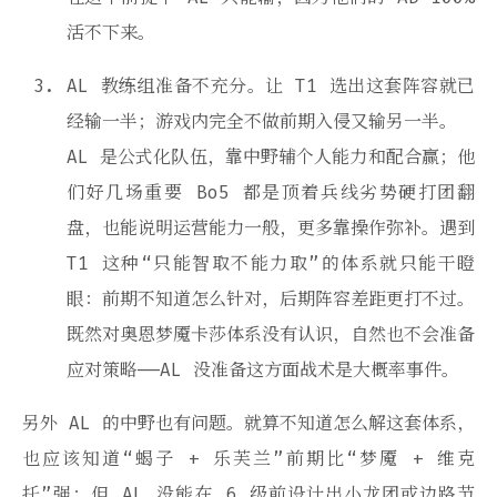
活不下来。
AL 教练组准备不充分。让 T1 选出这套阵容就已
经输一半；游戏内完全不做前期入侵又输另一半。
AL 是公式化队伍，靠中野辅个人能力和配合赢；他
们好几场重要 Bo5 都是顶着兵线劣势硬打团翻
盘，也能说明运营能力一般，更多靠操作弥补。遇到
T1 这种“只能智取不能力取”的体系就只能干瞪
眼：前期不知道怎么针对，后期阵容差距更打不过。
既然对奥恩梦魇卡莎体系没有认识，自然也不会准备
应对策略——AL 没准备这方面战术是大概率事件。
另外 AL 的中野也有问题。就算不知道怎么解这套体系，
也应该知道“蝎子 + 乐芙兰”前期比“梦魇 + 维克
托”强；但 AL 没能在 6 级前设计出小龙团或边路节