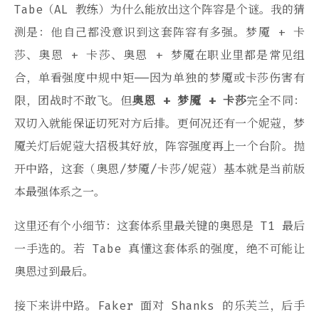
Tabe（AL 教练）为什么能放出这个阵容是个谜。我的猜
测是：他自己都没意识到这套阵容有多强。梦魇 + 卡
莎、奥恩 + 卡莎、奥恩 + 梦魇在职业里都是常见组
合，单看强度中规中矩——因为单独的梦魇或卡莎伤害有
限，团战时不敢飞。但
奥恩 + 梦魇 + 卡莎
完全不同：
双切入就能保证切死对方后排。更何况还有一个妮蔻，梦
魇关灯后妮蔻大招极其好放，阵容强度再上一个台阶。抛
开中路，这套（奥恩/梦魇/卡莎/妮蔻）基本就是当前版
本最强体系之一。
这里还有个小细节：这套体系里最关键的奥恩是 T1 最后
一手选的。若 Tabe 真懂这套体系的强度，绝不可能让
奥恩过到最后。
接下来讲中路。Faker 面对 Shanks 的乐芙兰，后手