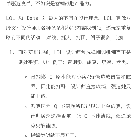
币驱逐良币，不如说是营销战胜产品力。
LOL 和 Dota 2 最大的不同在设计理念。LOL 更像八
股文：设计师用各种条条框框把内容限制死，逼玩家重复
略有不同的活动——对线、抓人、打团。例子很多，比如：
面对英雄过强，LOL 设计师常选择削弱
机制
而不是
别处平衡。典型例子：青钢影、派克、塔姆、老黑。
青钢影 E 原本能对小兵/野怪造成伤害和眩
晕，因此能打野；设计师直接取消，强迫她只
能上路。
派克因为 Q 能清兵所以出现过上单派克，设
计师居然选择否定：让 Q 不能清线，强迫派
克只能辅助。
塔姆类似就不展开了。