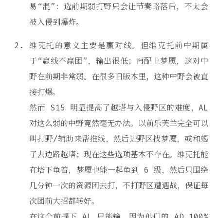
易“混”：选前期弱打野只会让节奏略落后，不太会
被入侵到爆炸。
维克托的意义主要是赢对线。但维克托前中期属
于“赢线不赢团”，输出很低；再配上梦魇，这对中
野在前期非常弱。在很多旧版本里，这种中野会被直
接打爆。
然而 S15 明显提高了越塔与入侵野区的难度，AL
对这么弱的中野竟然毫无办法。以前乐芙兰完全可以
叫打野/辅助来帮推线，然后进野区找梦魇，或和蝎
子去边路越塔；现在这些选项基本不存在。维克托能
在塔下龟着，梦魇也能一起龟到 6 级，然后只围绕
几分钟一次的资源团去打，不打野区遭遇战，保证每
次团前大招都转好。
在这个前提下 AL 只能输，因为他们的 AD 100%