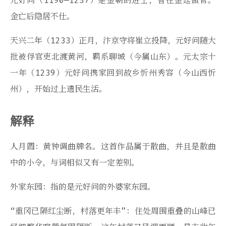
元好问（1190—1257）是金朝的进士，曾在金廷做官。
金亡后隐居不仕。
天兴二年（1233）正月，汴京守将崔立投降，元好问随大
批被俘官吏北渡黄河，羁系聊城（今属山东）。元太宗十
一年（1239）元好问携家回到故乡忻州秀容（今山西忻
州），开始过上遗民生活。
解释
人月圆：黄钟调曲牌名。这首作品属于散曲，并且是散曲
中的小令，与词相似又有一定差别。
外家东园：指的是元好问的外婆家东园。
“重冈已隔红尘断，村落更年丰”：住处周围重叠的山峰已