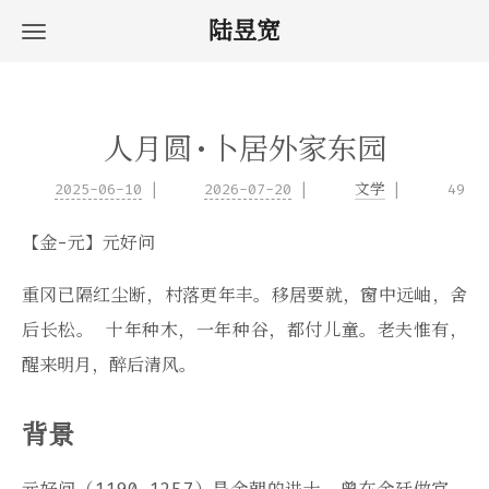
陆昱宽
人月圆·卜居外家东园
2025-06-10
2026-07-20
文学
49
【金-元】元好问
重冈已隔红尘断，村落更年丰。移居要就，窗中远岫，舍
后长松。 十年种木，一年种谷，都付儿童。老夫惟有，
醒来明月，醉后清风。
背景