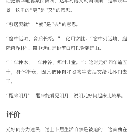
经把繁华喧嚣氛围隔断，这年村落又风调雨顺，是丰收年
景。这里的“更”是“又”的意思。
“移居要就”：“就”是“去”的意思。
“窗中远岫，舍后长松。”：化用谢脁：“窗中列远岫，庭
际俯乔林”。窗中远岫是说窗口可以看到远山。
“十年种木，一年种谷，都付儿童。”：这时元好问年逾五
十，身体渐衰，因此把种树和谷物等农活交给儿孙们去
干。
“醒来明月”：醒来能看见明月，说明元好问起床比较早。
评价
元好问身为遗民，过上卜居生活自然是被迫的，这首曲在