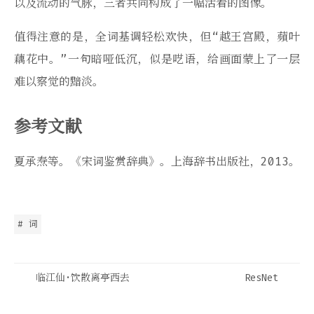
以及流动的气脉，三者共同构成了一幅活着的图像。
值得注意的是，全词基调轻松欢快，但“越王宫殿，蘋叶
藕花中。”一句暗哑低沉，似是呓语，给画面蒙上了一层
难以察觉的黯淡。
参考文献
夏承焘等。《宋词鉴赏辞典》。上海辞书出版社，2013。
# 词
临江仙·饮散离亭西去
ResNet