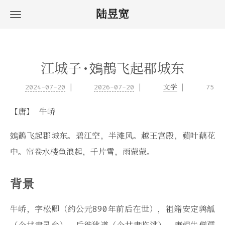
陆昱宽
江城子·鵁鶄飞起郡城东
2024-07-20
2026-07-20
文学
75
【唐】 牛峤
鵁鶄飞起郡城东。碧江空，半滩风。越王宫殿，蘋叶藕花
中。帘卷水楼鱼浪起，千片雪，雨蒙蒙。
背景
牛峤，字松卿（约公元890年前后在世），祖籍安定鹑觚