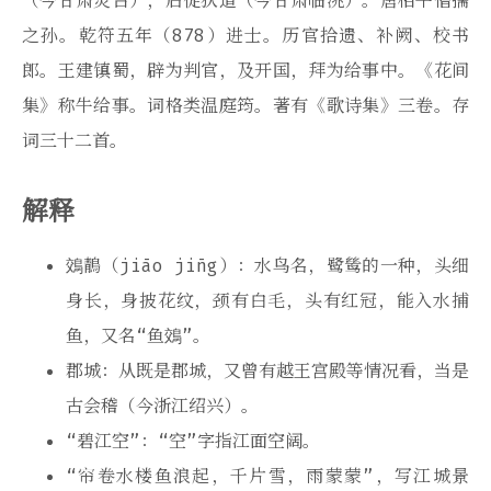
（今甘肃灵台），后徙狄道（今甘肃临洮）。唐相牛僧孺
之孙。乾符五年（878）进士。历官拾遗、补阙、校书
郎。王建镇蜀，辟为判官，及开国，拜为给事中。《花间
集》称牛给事。词格类温庭筠。著有《歌诗集》三卷。存
词三十二首。
解释
鵁鶄（jiāo jīng）：水鸟名，鹭鸶的一种，头细
身长，身披花纹，颈有白毛，头有红冠，能入水捕
鱼，又名“鱼鵁”。
郡城：从既是郡城，又曾有越王宫殿等情况看，当是
古会稽（今浙江绍兴）。
“碧江空”：“空”字指江面空阔。
“帘卷水楼鱼浪起，千片雪，雨蒙蒙”，写江城景