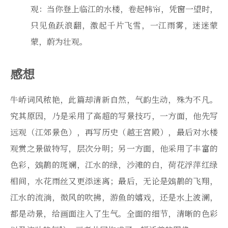
观：当你登上临江的水楼，卷起帏帘，凭窗一望时，
只见鱼跃浪翻，激起千片飞雪，一江雨雾，迷迷蒙
蒙，蔚为壮观。
感想
牛峤词风秾艳，此篇却清新自然，气韵生动，殊为不凡。
究其原因，乃是采用了高超的写景技巧，一方面，他先写
远观（江郊景色），再写历史（越王宫殿），最后对水楼
观赏之景做特写，层次分明；另一方面，他采用了丰富的
色彩，鵁鶄的斑斓，江水的绿，沙滩的白，荷花浮萍红绿
相间，水花雨丝又更添迷离；最后，无论是鵁鶄的飞翔，
江水的流淌，微风的吹拂，游鱼的嬉戏，还是水上波澜，
都是动景，给画面注入了生气。全面的细节，清晰的色彩